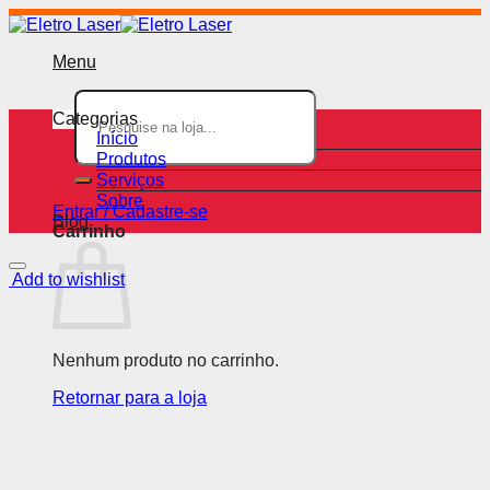
Skip
to
content
Menu
Pesquisar
por:
Categorias
Início
Produtos
Serviços
Sobre
Entrar / Cadastre-se
Blog
Carrinho
Add to wishlist
Nenhum produto no carrinho.
Retornar para a loja