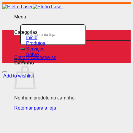
Skip
to
content
Menu
Pesquisar
por:
Categorias
Início
Produtos
Serviços
Sobre
Entrar / Cadastre-se
Blog
Carrinho
Add to wishlist
Nenhum produto no carrinho.
Retornar para a loja