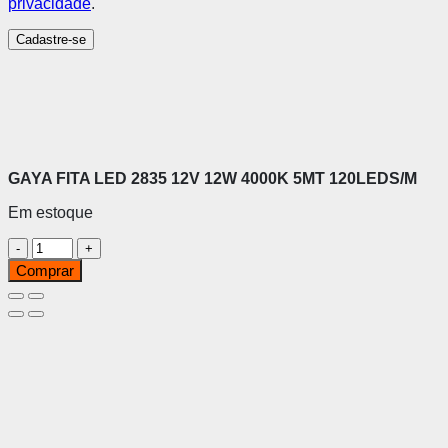
privacidade
.
Cadastre-se
GAYA FITA LED 2835 12V 12W 4000K 5MT 120LEDS/M
Em estoque
GAYA
FITA
Comprar
LED
2835
12V
12W
4000K
5MT
120LEDS/M
quantidade